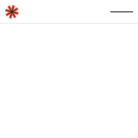
Alle Projekte
Führung in 
Spannung
Konflikte im Management? Ein zweitägiger 
Workshop zeigt, wie Führungsteams Spannungen 